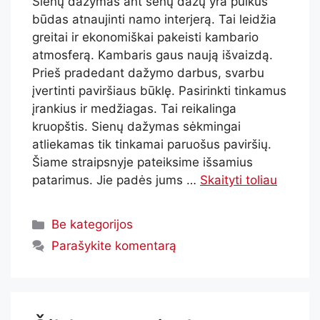
Sienų dažymas ant senų dažų yra puikus
būdas atnaujinti namo interjerą. Tai leidžia
greitai ir ekonomiškai pakeisti kambario
atmosferą. Kambaris gaus naują išvaizdą.
Prieš pradedant dažymo darbus, svarbu
įvertinti paviršiaus būklę. Pasirinkti tinkamus
įrankius ir medžiagas. Tai reikalinga
kruopštis. Sienų dažymas sėkmingai
atliekamas tik tinkamai paruošus paviršių.
Šiame straipsnyje pateiksime išsamius
patarimus. Jie padės jums …
Skaityti toliau
Be kategorijos
Parašykite komentarą