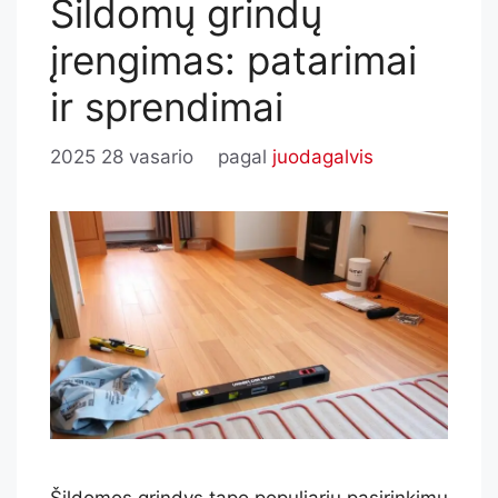
Šildomų grindų
įrengimas: patarimai
ir sprendimai
2025 28 vasario
pagal
juodagalvis
Šildomos grindys tapo populiariu pasirinkimu