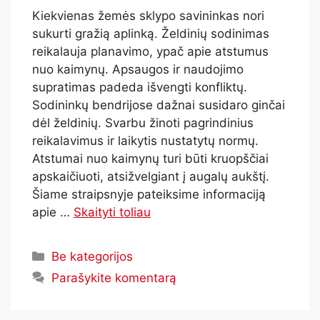
Kiekvienas žemės sklypo savininkas nori
sukurti gražią aplinką. Želdinių sodinimas
reikalauja planavimo, ypač apie atstumus
nuo kaimynų. Apsaugos ir naudojimo
supratimas padeda išvengti konfliktų.
Sodininkų bendrijose dažnai susidaro ginčai
dėl želdinių. Svarbu žinoti pagrindinius
reikalavimus ir laikytis nustatytų normų.
Atstumai nuo kaimynų turi būti kruopščiai
apskaičiuoti, atsižvelgiant į augalų aukštį.
Šiame straipsnyje pateiksime informaciją
apie …
Skaityti toliau
Be kategorijos
Parašykite komentarą