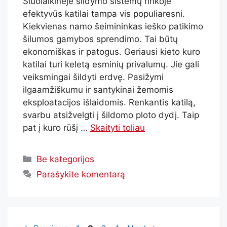
Šiuolaikinėje šildymo sistemų rinkoje
efektyvūs katilai tampa vis populiaresni.
Kiekvienas namo šeimininkas ieško patikimo
šilumos gamybos sprendimo. Tai būtų
ekonomiškas ir patogus. Geriausi kieto kuro
katilai turi keletą esminių privalumų. Jie gali
veiksmingai šildyti erdvę. Pasižymi
ilgaamžiškumu ir santykinai žemomis
eksploatacijos išlaidomis. Renkantis katilą,
svarbu atsižvelgti į šildomo ploto dydį. Taip
pat į kuro rūšį …
Skaityti toliau
Be kategorijos
Parašykite komentarą