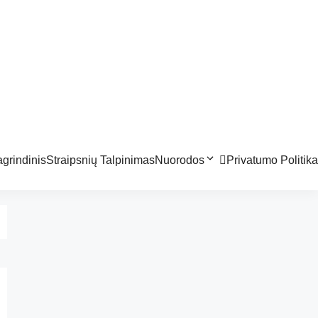
grindinis
Straipsnių Talpinimas
Nuorodos
Privatumo Politika