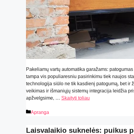
Pakeliamų vartų automatika garažams: patogumas
tampa vis populiaresniu pasirinkimu tiek naujos s
technologija siūlo ne tik kasdienį patogumą, bet ir ž
veikimas ir išmaniųjų sistemų integracija leidžia pri
apžvelgsime, …
Skaityti toliau
Apranga
Laisvalaikio suknelės: puikus p