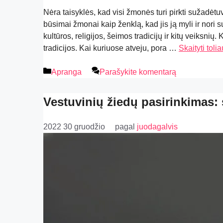
Nėra taisyklės, kad visi žmonės turi pirkti sužadėt
būsimai žmonai kaip ženklą, kad jis ją myli ir nori su
kultūros, religijos, šeimos tradicijų ir kitų veiksnių
tradicijos. Kai kuriuose atveju, pora …
Skaityti tolia
Apranga
Parašykite komentarą
Vestuvinių žiedų pasirinkimas: 
2022 30 gruodžio
pagal
juodagalvis