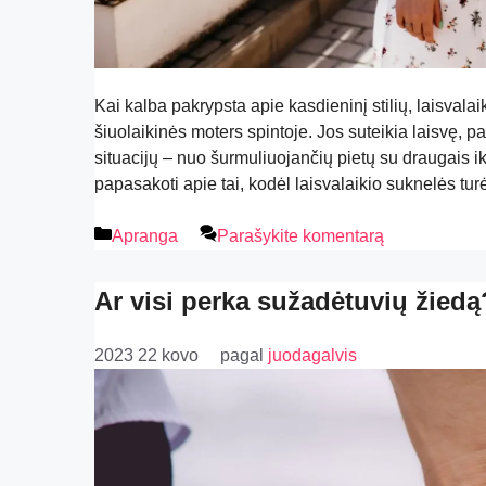
Kai kalba pakrypsta apie kasdieninį stilių, laisval
šiuolaikinės moters spintoje. Jos suteikia laisvę, pat
situacijų – nuo šurmuliuojančių pietų su draugais i
papasakoti apie tai, kodėl laisvalaikio suknelės tu
Apranga
Parašykite komentarą
Ar visi perka sužadėtuvių žiedą
2023 22 kovo
pagal
juodagalvis