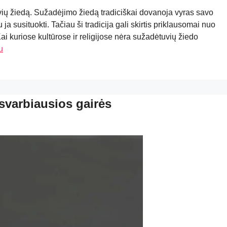
uvių žiedą. Sužadėjimo žiedą tradiciškai dovanoja vyras savo
 ja susituokti. Tačiau ši tradicija gali skirtis priklausomai nuo
. Kai kuriose kultūrose ir religijose nėra sužadėtuvių žiedo
u
svarbiausios gairės