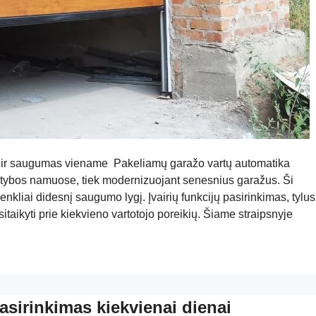
 ir saugumas viename Pakeliamų garažo vartų automatika
tatybos namuose, tiek modernizuojant senesnius garažus. Ši
enkliai didesnį saugumo lygį. Įvairių funkcijų pasirinkimas, tylus
sitaikyti prie kiekvieno vartotojo poreikių. Šiame straipsnyje
asirinkimas kiekvienai dienai