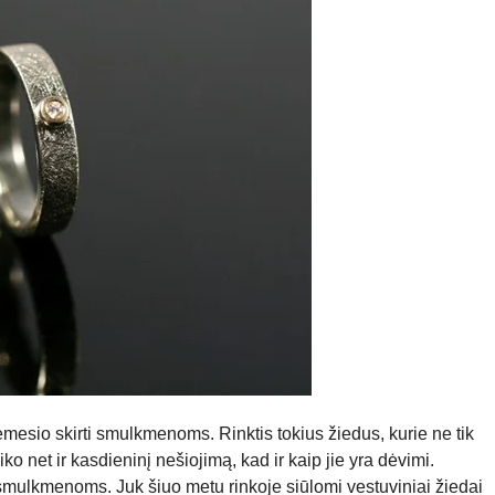
mesio skirti smulkmenoms. Rinktis tokius žiedus, kurie ne tik
iko net ir kasdieninį nešiojimą, kad ir kaip jie yra dėvimi.
 smulkmenoms. Juk šiuo metu rinkoje siūlomi vestuviniai žiedai