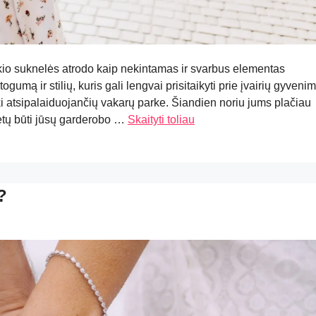
aikio suknelės atrodo kaip nekintamas ir svarbus elementas
ogumą ir stilių, kuris gali lengvai prisitaikyti prie įvairių gyveni
ki atsipalaiduojančių vakarų parke. Šiandien noriu jums plačiau
rėtų būti jūsų garderobo …
Skaityti toliau
?