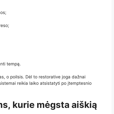
nos;
reso;
inti tempą.
, o poilsis. Dėl to restorative joga dažnai
stemai reikia laiko atsistatyti po įtemptesnio
s, kurie mėgsta aiškią