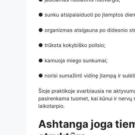
● sunku atsipalaiduoti po įtemptos die
● organizmas atsigauna po didesnio st
● trūksta kokybiško poilsio;
● kamuoja miego sunkumai;
● norisi sumažinti vidinę įtampą ir sulėt
Šioje praktikoje svarbiausia ne aktyvumas
pasirenkama tuomet, kai kūnui ir nervų si
laikotarpio.
Ashtanga joga tiem