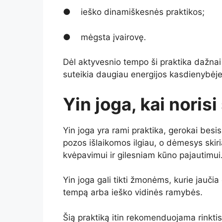
● ieško dinamiškesnės praktikos;
● mėgsta įvairovę.
Dėl aktyvesnio tempo ši praktika dažnai 
suteikia daugiau energijos kasdienybėje
Yin joga, kai noris
Yin joga yra rami praktika, gerokai besis
pozos išlaikomos ilgiau, o dėmesys skir
kvėpavimui ir gilesniam kūno pajautimui
Yin joga gali tikti žmonėms, kurie jaučia 
tempą arba ieško vidinės ramybės.
Šią praktiką itin rekomenduojama rinktis