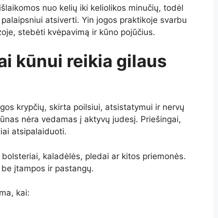
šlaikomos nuo kelių iki keliolikos minučių, todėl
 palaipsniui atsiverti. Yin jogos praktikoje svarbu
zoje, stebėti kvėpavimą ir kūno pojūčius.
ai kūnui reikia gilaus
os krypčių, skirta poilsiui, atsistatymui ir nervų
kūnas nėra vedamas į aktyvų judesį. Priešingai,
ai atsipalaiduoti.
olsteriai, kaladėlės, pledai ar kitos priemonės.
 be įtampos ir pastangų.
ma, kai: