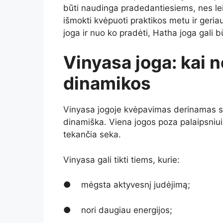
būti naudinga pradedantiesiems, nes lei
išmokti kvėpuoti praktikos metu ir geria
joga ir nuo ko pradėti, Hatha joga gali b
Vinyasa joga: kai n
dinamikos
Vinyasa jogoje kvėpavimas derinamas su 
dinamiška. Viena jogos poza palaipsniui 
tekančia seka.
Vinyasa gali tikti tiems, kurie:
● mėgsta aktyvesnį judėjimą;
● nori daugiau energijos;