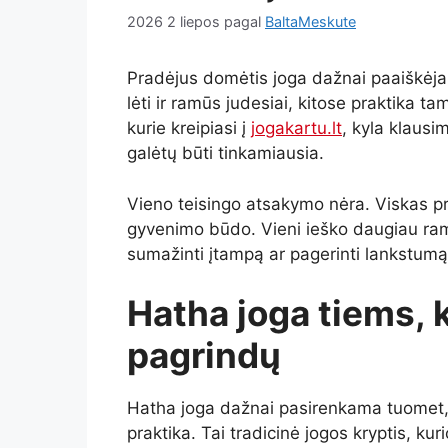
2026 2 liepos
pagal
BaltaMeskute
Pradėjus domėtis joga dažnai paaiškėja
lėti ir ramūs judesiai, kitose praktika 
kurie kreipiasi į
jogakartu.lt
, kyla klausim
galėtų būti tinkamiausia.
Vieno teisingo atsakymo nėra. Viskas pr
gyvenimo būdo. Vieni ieško daugiau ramybės
sumažinti įtampą ar pagerinti lankstumą
Hatha joga tiems, k
pagrindų
Hatha joga dažnai pasirenkama tuomet, ka
praktika. Tai tradicinė jogos kryptis, k