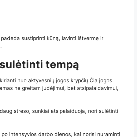
padeda sustiprinti kūną, lavinti ištvermę ir
.
i sulėtinti tempą
kirianti nuo aktyvesnių jogos krypčių Čia jogos
iamas ne greitam judėjimui, bet atsipalaidavimui,
.
daug streso, sunkiai atsipalaiduoja, nori sulėtinti
 po intensyvios darbo dienos, kai norisi nuraminti