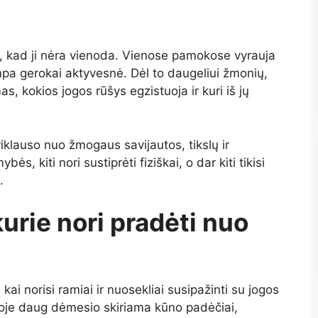
, kad ji nėra vienoda. Vienose pamokose vyrauja
tampa gerokai aktyvesnė. Dėl to daugeliui žmonių,
as, kokios jogos rūšys egzistuoja ir kuri iš jų
iklauso nuo žmogaus savijautos, tikslų ir
, kiti nori sustiprėti fiziškai, o dar kiti tikisi
.
urie nori pradėti nuo
i norisi ramiai ir nuosekliai susipažinti su jogos
urioje daug dėmesio skiriama kūno padėčiai,