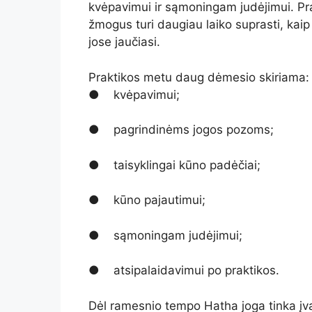
kvėpavimui ir sąmoningam judėjimui. Pra
žmogus turi daugiau laiko suprasti, kai
jose jaučiasi.
Praktikos metu daug dėmesio skiriama:
● kvėpavimui;
● pagrindinėms jogos pozoms;
● taisyklingai kūno padėčiai;
● kūno pajautimui;
● sąmoningam judėjimui;
● atsipalaidavimui po praktikos.
Dėl ramesnio tempo Hatha joga tinka įv