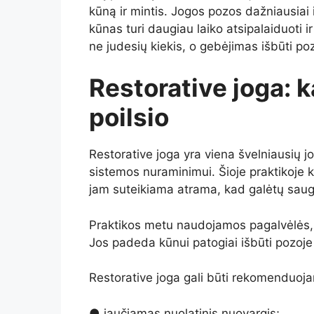
kūną ir mintis. Jogos pozos dažniausiai i
kūnas turi daugiau laiko atsipalaiduoti ir
ne judesių kiekis, o gebėjimas išbūti po
Restorative joga: k
poilsio
Restorative joga yra viena švelniausių jog
sistemos nuraminimui. Šioje praktikoje 
jam suteikiama atrama, kad galėtų saugi
Praktikos metu naudojamos pagalvėlės, b
Jos padeda kūnui patogiai išbūti pozoje
Restorative joga gali būti rekomenduoja
● jaučiamas nuolatinis nuovargis;