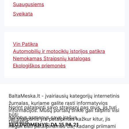
Suaugusiems
Sveikata
Vin Patikra
Automobilių ir motociklų istorijos patikra
Nemokamas Straipsnių katalogas
Ekologiškos priemonės
BaltaMeska.lt - įvairiausių kategorijų internetinis
žurnalas, kuriame galite rasti informatyvios
Norint patalpinti savo straipsnį pas mus, jis turi
informacijos. Mūsų portalų tinkle gali talpinti visi
būti:
norintys asmenys savo įrašus.
Jei straipsnis yra patalpintas kažkur kitur, jis
Unikalus
SEO DUOMENYS: DA 15 PA 21
negali būti patalpinamas čia, kadangi priimami