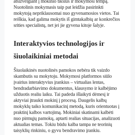
atsižvelgiant į mokinio tikslus ir mokymosi tempą.
Nuotolinis mokymasis taip pat leidžia pasirinkti
mokytoją nepriklausomai nuo gyvenamosios vietos. Tai
reiškia, kad galima mokytis iš gimtakalbių ar konkrečios
srities specialistų, net jei jie gyvena kitoje šalyje.
Interaktyvios technologijos ir
šiuolaikiniai metodai
Šiuolaikinės nuotolinės pamokos nebėra tik vaizdo
skambutis su mokytoju. Mokymosi platformos siūlo
įvairius interaktyvius įrankius – virtualias lentas,
bendradarbiavimo dokumentus, klausymo ir kalbėjimo
užduotis realiu laiku. Tai padeda išlaikyti dėmesį ir
aktyviai įtraukti mokinį į procesą. Daugelis kalbų
mokyklų taiko komunikacinį metodą, kuris orientuotas į
praktinį kalbos vartojimą. Mokiniai skatinami kalbėti
nuo pirmųjų pamokų, aptarti realias situacijas, analizuoti
aktualias temas. Tokiu būdu kalba tampa ne teorinių
taisyklių rinkiniu, o gyvu bendravimo įrankiu.