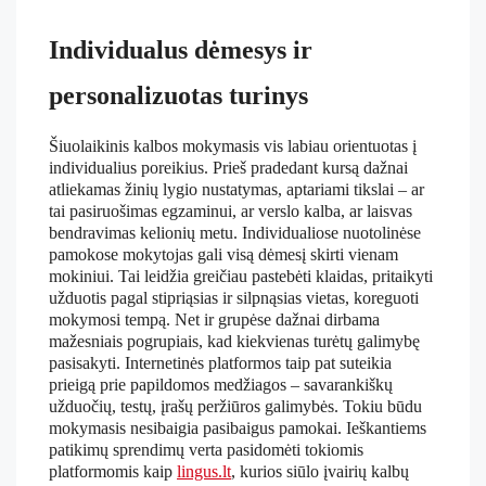
Individualus dėmesys ir
personalizuotas turinys
Šiuolaikinis kalbos mokymasis vis labiau orientuotas į
individualius poreikius. Prieš pradedant kursą dažnai
atliekamas žinių lygio nustatymas, aptariami tikslai – ar
tai pasiruošimas egzaminui, ar verslo kalba, ar laisvas
bendravimas kelionių metu. Individualiose nuotolinėse
pamokose mokytojas gali visą dėmesį skirti vienam
mokiniui. Tai leidžia greičiau pastebėti klaidas, pritaikyti
užduotis pagal stipriąsias ir silpnąsias vietas, koreguoti
mokymosi tempą. Net ir grupėse dažnai dirbama
mažesniais pogrupiais, kad kiekvienas turėtų galimybę
pasisakyti. Internetinės platformos taip pat suteikia
prieigą prie papildomos medžiagos – savarankiškų
užduočių, testų, įrašų peržiūros galimybės. Tokiu būdu
mokymasis nesibaigia pasibaigus pamokai. Ieškantiems
patikimų sprendimų verta pasidomėti tokiomis
platformomis kaip
lingus.lt
, kurios siūlo įvairių kalbų