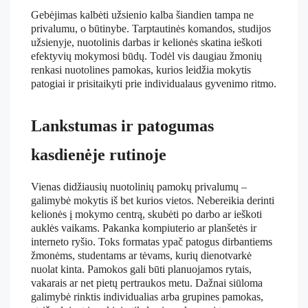
Gebėjimas kalbėti užsienio kalba šiandien tampa ne
privalumu, o būtinybe. Tarptautinės komandos, studijos
užsienyje, nuotolinis darbas ir kelionės skatina ieškoti
efektyvių mokymosi būdų. Todėl vis daugiau žmonių
renkasi nuotolines pamokas, kurios leidžia mokytis
patogiai ir prisitaikyti prie individualaus gyvenimo ritmo.
Lankstumas ir patogumas
kasdienėje rutinoje
Vienas didžiausių nuotolinių pamokų privalumų –
galimybė mokytis iš bet kurios vietos. Nebereikia derinti
kelionės į mokymo centrą, skubėti po darbo ar ieškoti
auklės vaikams. Pakanka kompiuterio ar planšetės ir
interneto ryšio. Toks formatas ypač patogus dirbantiems
žmonėms, studentams ar tėvams, kurių dienotvarkė
nuolat kinta. Pamokos gali būti planuojamos rytais,
vakarais ar net pietų pertraukos metu. Dažnai siūloma
galimybė rinktis individualias arba grupines pamokas,