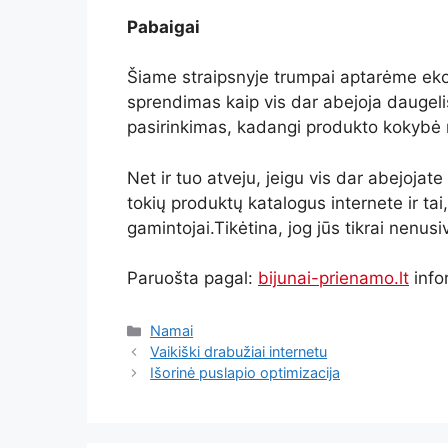
Pabaigai
Šiame straipsnyje trumpai aptarėme ekolo
sprendimas kaip vis dar abejoja daugeli
pasirinkimas, kadangi produkto kokybė
Net ir tuo atveju, jeigu vis dar abejojate
tokių produktų katalogus internete ir tai,
gamintojai.Tikėtina, jog jūs tikrai nenusiv
Paruošta pagal:
bijunai-prienamo.lt
info
Namai
Vaikiški drabužiai internetu
Išorinė puslapio optimizacija