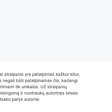
ei straipsnis yra patalpintas kažkur kitur,
is negali būti patalpinamas čia, kadangi
riimami tik unikalūs. Už straipsnių
eisingumą ir nuotraukų autorines teises
tsako patys autoriai