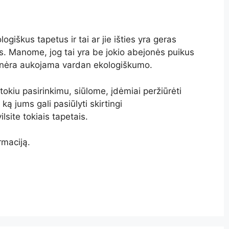
giškus tapetus ir tai ar jie išties yra geras
s. Manome, jog tai yra be jokio abejonės puikus
 nėra aukojama vardan ekologiškumo.
 tokiu pasirinkimu, siūlome, įdėmiai peržiūrėti
 ką jums gali pasiūlyti skirtingi
ilsite tokiais tapetais.
rmaciją.