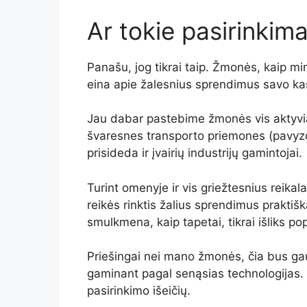
Ar tokie pasirinkima
Panašu, jog tikrai taip. Žmonės, kaip m
eina apie žalesnius sprendimus savo k
Jau dabar pastebime žmonės vis aktyvia
švaresnes transporto priemones (pavyzdž
prisideda ir įvairių industrijų gamintojai.
Turint omenyje ir vis griežtesnius reikala
reikės rinktis žalius sprendimus praktiška
smulkmena, kaip tapetai, tikrai išliks pop
Priešingai nei mano žmonės, čia bus ga
gaminant pagal senąsias technologijas. 
pasirinkimo išeičių.