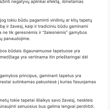
ažinti negatyvų aplinkai efektą, išmetamas
og tokiu būdu pagaminti vinilinių ar kitų tapetų
ybę ir žavesį, kaip ir tradiciniu būdu gaminami
ina ne tik geresnėmis ir “žalesnėmis” gamybos
agų panaudojime.
amybos būdais išgaunamuose tapetuose yra
medžiaga yra vertinama itin prieštaringai dėl
s gamybos principus, gaminant tapetus yra
rastai sutinkamas pakuotesė į kurias fasuojamas
o metų tokie tapetai išlaikys savo žavesį, neskleis
sinaujinti senuosius bus galima lengvai perdirbti.