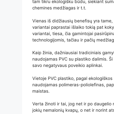
tam tikru ekologišku būdu, siekiant sum
chemines medžiagas ir t.t.
Vienas iš didžiausių benefisų yra tame, j
variantai paprastai išlaiko tokią pat kok
variantai, tiesa, čia gamintojai pasirūp
technologijomis, tačiau ir pačių medži
Kaip žinia, dažniausiai tradiciniais g
naudojamas PVC su plastiko dalimis. Ši 
savo negatyvaus poveikio aplinkai.
Vietoje PVC plastiko, pagal ekologiško
naudojamas polimeras-poliolefinas, pap
maistas.
Verta žinoti ir tai, jog net ir po daugeli
jokių nemalonių kvapų, o net ir norint at