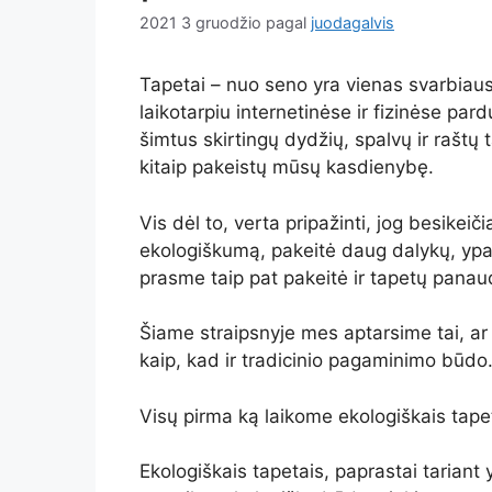
2021 3 gruodžio
pagal
juodagalvis
Tapetai – nuo seno yra vienas svarbiau
laikotarpiu internetinėse ir fizinėse pa
šimtus skirtingų dydžių, spalvų ir raštų
kitaip pakeistų mūsų kasdienybę.
Vis dėl to, verta pripažinti, jog besikei
ekologiškumą, pakeitė daug dalykų, ypa
prasme taip pat pakeitė ir tapetų pana
Šiame straipsnyje mes aptarsime tai, ar 
kaip, kad ir tradicinio pagaminimo būdo
Visų pirma ką laikome ekologiškais tape
Ekologiškais tapetais, paprastai tariant 