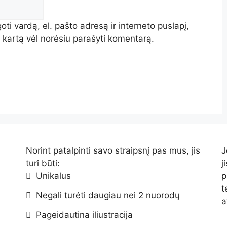
oti vardą, el. pašto adresą ir interneto puslapį,
tą kartą vėl norėsiu parašyti komentarą.
Norint patalpinti savo straipsnį pas mus, jis
J
turi būti:
j
Unikalus
p
t
Negali turėti daugiau nei 2 nuorodų
a
Pageidautina iliustracija