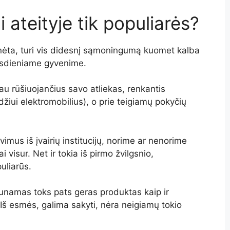
i ateityje tik populiarės?
inėta, turi vis didesnį sąmoningumą kuomet kalba
asdieniame gyvenime.
u rūšiuojančius savo atliekas, renkantis
iui elektromobilius), o prie teigiamų pokyčių
vimus iš įvairių institucijų, norime ar nenorime
i visur. Net ir tokia iš pirmo žvilgsnio,
uliarūs.
unamas toks pats geras produktas kaip ir
Iš esmės, galima sakyti, nėra neigiamų tokio