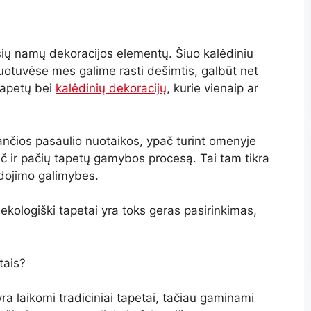
sių namų dekoracijos elementų. Šiuo kalėdiniu
rduotuvėse mes galime rasti dešimtis, galbūt net
 tapetų bei
kalėdinių dekoracijų
, kurie vienaip ar
čiančios pasaulio nuotaikos, ypač turint omenyje
č ir pačių tapetų gamybos procesą. Tai tam tikra
udojimo galimybes.
ekologiški tapetai yra toks geras pasirinkimas,
.
tais?
yra laikomi tradiciniai tapetai, tačiau gaminami