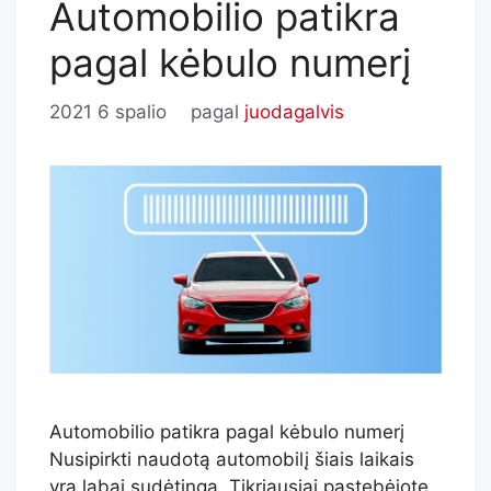
Automobilio patikra
pagal kėbulo numerį
2021 6 spalio
pagal
juodagalvis
Automobilio patikra pagal kėbulo numerį
Nusipirkti naudotą automobilį šiais laikais
yra labai sudėtinga. Tikriausiai pastebėjote,