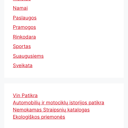
Namai
Paslaugos
Pramogos
Rinkodara
Sportas
Suaugusiems
Sveikata
Vin Patikra
Automobilių ir motociklų istorijos patikra
Nemokamas Straipsnių katalogas
Ekologiškos priemonės