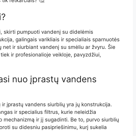
ks tik retkarčiais? 🤔
i?
iai, skirti pumpuoti vandenį su didelėmis
cija, galingais varikliais ir specialiais sparnuotės
net ir siurbiant vandenį su smėliu ar žvyru. Šie
 tiek ir profesionalioje veikloje, pavyzdžiui,
iasi nuo įprastų vandens
 ir įprastų vandens siurblių yra jų konstrukcija.
ngas ir specialius filtrus, kurie neleidžia
 mechanizmą ir jį sugadinti. Be to, purvo siurblių
doroti su didesniu pasipriešinimu, kurį sukelia