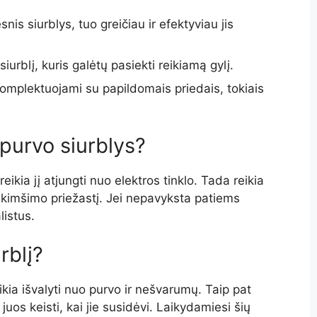
nis siurblys, tuo greičiau ir efektyviau jis
iurblį, kuris galėtų pasiekti reikiamą gylį.
 komplektuojami su papildomais priedais, tokiais
 purvo siurblys?
eikia jį atjungti nuo elektros tinklo. Tada reikia
žsikimšimo priežastį. Jei nepavyksta patiems
listus.
rblį?
ikia išvalyti nuo purvo ir nešvarumų. Taip pat
ir juos keisti, kai jie susidėvi. Laikydamiesi šių