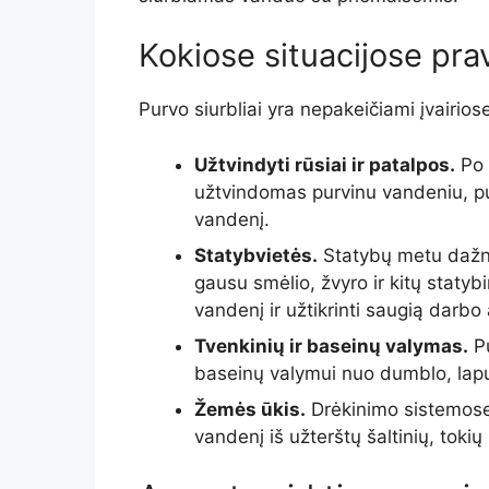
Kokiose situacijose prav
Purvo siurbliai yra nepakeičiami įvairiose
Užtvindyti rūsiai ir patalpos.
Po 
užtvindomas purvinu vandeniu, purv
vandenį.
Statybvietės.
Statybų metu dažna
gausu smėlio, žvyro ir kitų statybi
vandenį ir užtikrinti saugią darbo 
Tvenkinių ir baseinų valymas.
Pu
baseinų valymui nuo dumblo, lapų
Žemės ūkis.
Drėkinimo sistemose,
vandenį iš užterštų šaltinių, tokių