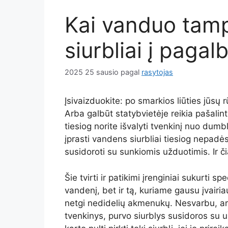
Kai vanduo tamp
siurbliai į pagal
2025 25 sausio
pagal
rasytojas
Įsivaizduokite: po smarkios liūties jūsų 
Arba galbūt statybvietėje reikia pašalint
tiesiog norite išvalyti tvenkinį nuo dum
įprasti vandens siurbliai tiesiog nepadės
susidoroti su sunkiomis užduotimis. Ir či
Šie tvirti ir patikimi įrenginiai sukurti sp
vandenį, bet ir tą, kuriame gausu įvairia
netgi nedidelių akmenukų. Nesvarbu, ar 
tvenkinys, purvo siurblys susidoros su užd