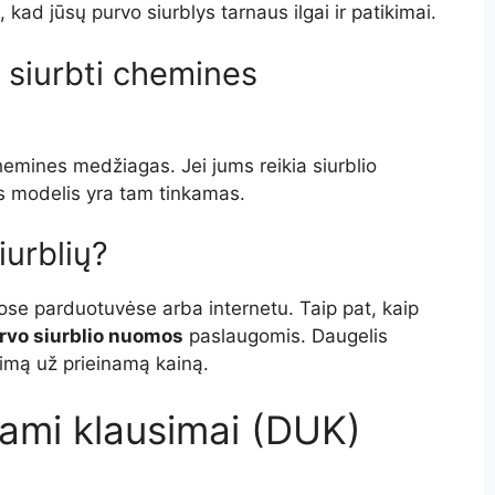
, kad jūsų purvo siurblys tarnaus ilgai ir patikimai.
u siurbti chemines
 chemines medžiagas. Jei jums reikia siurblio
as modelis yra tam tinkamas.
iurblių?
otose parduotuvėse arba internetu. Taip pat, kaip
rvo siurblio nuomos
paslaugomis. Daugelis
nkimą už prieinamą kainą.
ami klausimai (DUK)
?