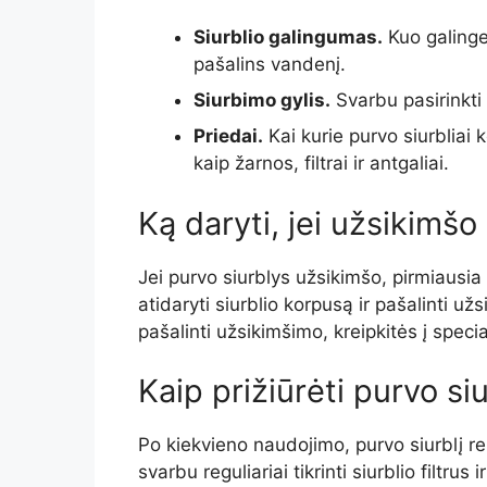
Siurblio galingumas.
Kuo galinges
pašalins vandenį.
Siurbimo gylis.
Svarbu pasirinkti s
Priedai.
Kai kurie purvo siurbliai
kaip žarnos, filtrai ir antgaliai.
Ką daryti, jei užsikimšo
Jei purvo siurblys užsikimšo, pirmiausia r
atidaryti siurblio korpusą ir pašalinti u
pašalinti užsikimšimo, kreipkitės į specia
Kaip prižiūrėti purvo siu
Po kiekvieno naudojimo, purvo siurblį re
svarbu reguliariai tikrinti siurblio filtrus 