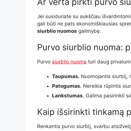
Ar verta pirkti purvo siu
Jei susiduriate su aukščiau išvardintomis
gali būti ne pats ekonomiškiausias spre
siurblio nuomos
galimybę.
Purvo siurblio nuoma: p
Purvo
siurblio nuoma
turi daug privalum
Taupumas.
Nuomojantis siurblį, ne
Patogumas.
Nereikia rūpintis siur
Lankstumas.
Galima pasirinkti siu
Kaip išsirinkti tinkamą 
Renkantis purvo siurblį, svarbu atsižvelg