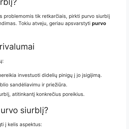
rblį?
 problemomis tik retkarčiais, pirkti purvo siurblį
ndimas. Tokiu atveju, geriau apsvarstyti
purvo
rivalumai
ų:
reikia investuoti didelių pinigų į jo įsigijimą.
blio sandėliavimu ir priežiūra.
rblį, atitinkantį konkrečius poreikius.
purvo siurblį?
ti į kelis aspektus: