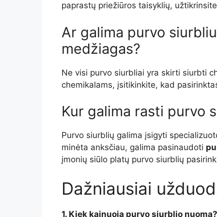
paprastų priežiūros taisyklių, užtikrinsite
Ar galima purvo siurbli
medžiagas?
Ne visi purvo siurbliai yra skirti siurbti
chemikalams, įsitikinkite, kad pasirinkt
Kur galima rasti purvo s
Purvo siurblių galima įsigyti specializu
minėta anksčiau, galima pasinaudoti
pu
įmonių siūlo platų purvo siurblių pasiri
Dažniausiai užduod
1. Kiek kainuoja purvo siurblio nuoma