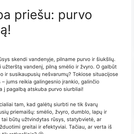
a priešu: purvo
bą!
rūsys skendi vandenyje, pilname purvo ir šiukšlių.
i užterštą vandenį, pilną smėlio ir žvyro. O galbūt
blo ir susikaupusių nešvarumų? Tokiose situacijose
 – jums reikia galingesnio įrankio, galinčio
a į pagalbą atskuba purvo siurbliai!
ecialiai tam, kad galėtų siurbti ne tik švarų
usių priemaišų: smėlio, žvyro, dumblo, lapų ir
tai būtų užtvindytas rūsys, statybvietė, ar
uotimi greitai ir efektyviai. Tačiau, ar verta iš