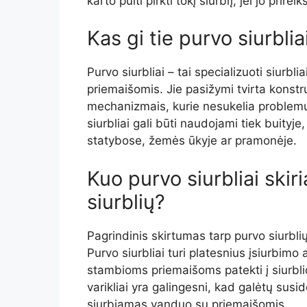
karto pulti pirkti tokį siurblį, jei jo prirei
Kas gi tie purvo siurblia
Purvo siurbliai – tai specializuoti siurbl
priemaišomis. Jie pasižymi tvirta konstruk
mechanizmais, kurie nesukelia problemų 
siurbliai gali būti naudojami tiek buityje,
statybose, žemės ūkyje ar pramonėje.
Kuo purvo siurbliai skir
siurblių?
Pagrindinis skirtumas tarp purvo siurblių
Purvo siurbliai turi platesnius įsiurbimo a
stambioms priemaišoms patekti į siurblio
varikliai yra galingesni, kad galėtų susi
siurbiamas vanduo su priemaišomis.