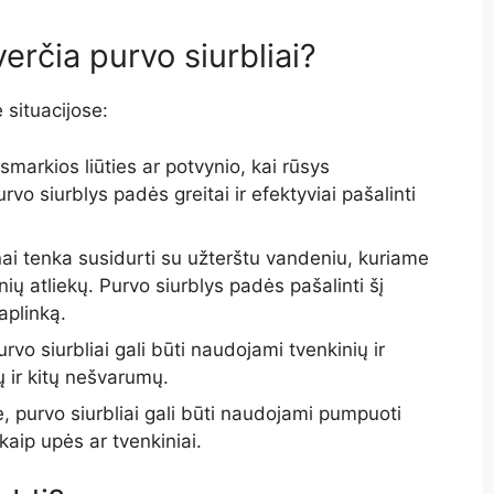
erčia purvo siurbliai?
 situacijose:
smarkios liūties ar potvynio, kai rūsys
o siurblys padės greitai ir efektyviai pašalinti
i tenka susidurti su užterštu vandeniu, kuriame
nių atliekų. Purvo siurblys padės pašalinti šį
aplinką.
rvo siurbliai gali būti naudojami tvenkinių ir
 ir kitų nešvarumų.
 purvo siurbliai gali būti naudojami pumpuoti
 kaip upės ar tvenkiniai.