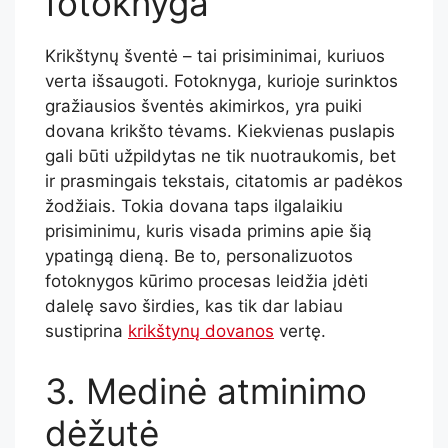
fotoknyga
Krikštynų šventė – tai prisiminimai, kuriuos
verta išsaugoti. Fotoknyga, kurioje surinktos
gražiausios šventės akimirkos, yra puiki
dovana krikšto tėvams. Kiekvienas puslapis
gali būti užpildytas ne tik nuotraukomis, bet
ir prasmingais tekstais, citatomis ar padėkos
žodžiais. Tokia dovana taps ilgalaikiu
prisiminimu, kuris visada primins apie šią
ypatingą dieną. Be to, personalizuotos
fotoknygos kūrimo procesas leidžia įdėti
dalelę savo širdies, kas tik dar labiau
sustiprina
krikštynų dovanos
vertę.
3. Medinė atminimo
dėžutė