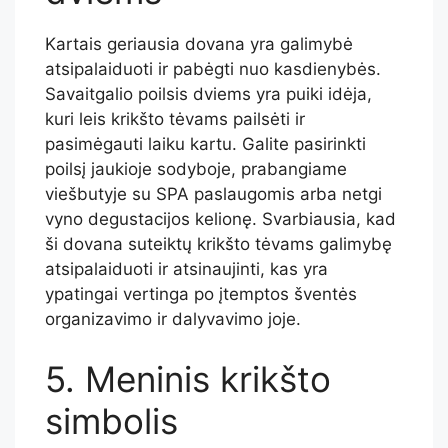
Kartais geriausia dovana yra galimybė
atsipalaiduoti ir pabėgti nuo kasdienybės.
Savaitgalio poilsis dviems yra puiki idėja,
kuri leis krikšto tėvams pailsėti ir
pasimėgauti laiku kartu. Galite pasirinkti
poilsį jaukioje sodyboje, prabangiame
viešbutyje su SPA paslaugomis arba netgi
vyno degustacijos kelionę. Svarbiausia, kad
ši dovana suteiktų krikšto tėvams galimybę
atsipalaiduoti ir atsinaujinti, kas yra
ypatingai vertinga po įtemptos šventės
organizavimo ir dalyvavimo joje.
5. Meninis krikšto
simbolis