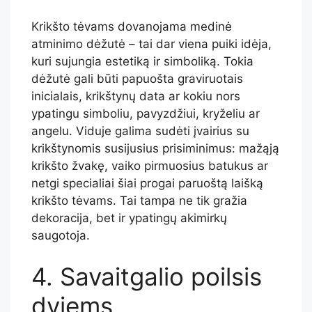
Krikšto tėvams dovanojama medinė
atminimo dėžutė – tai dar viena puiki idėja,
kuri sujungia estetiką ir simboliką. Tokia
dėžutė gali būti papuošta graviruotais
inicialais, krikštynų data ar kokiu nors
ypatingu simboliu, pavyzdžiui, kryželiu ar
angelu. Viduje galima sudėti įvairius su
krikštynomis susijusius prisiminimus: mažąją
krikšto žvakę, vaiko pirmuosius batukus ar
netgi specialiai šiai progai paruoštą laišką
krikšto tėvams. Tai tampa ne tik gražia
dekoracija, bet ir ypatingų akimirkų
saugotoja.
4. Savaitgalio poilsis
dviems