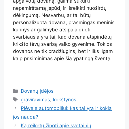
apgalvotą dovaną, galima sukurti
nepamirštamą įspūdį ir išreikšti nuoširdų
dėkingumą. Nesvarbu, ar tai būtų
personalizuota dovana, prasmingas meninis
kūrinys ar galimybė atsipalaiduoti,
svarbiausia yra tai, kad dovana atspindėtų
krikšto tėvų svarbą vaiko gyvenime. Tokios
dovanos ne tik pradžiugins, bet ir liks ilgam
kaip prisiminimas apie šią ypatingą šventę.
Dovanų įdėjos
graviravimas
,
krikštynos
Plėvelė automobiliui: kas tai yra ir kokia
jos nauda?
Ką reikėtų žinoti apie svetainių