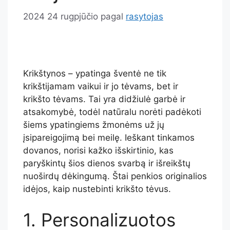
2024 24 rugpjūčio
pagal
rasytojas
Krikštynos – ypatinga šventė ne tik
krikštijamam vaikui ir jo tėvams, bet ir
krikšto tėvams. Tai yra didžiulė garbė ir
atsakomybė, todėl natūralu norėti padėkoti
šiems ypatingiems žmonėms už jų
įsipareigojimą bei meilę. Ieškant tinkamos
dovanos, norisi kažko išskirtinio, kas
paryškintų šios dienos svarbą ir išreikštų
nuoširdų dėkingumą. Štai penkios originalios
idėjos, kaip nustebinti krikšto tėvus.
1. Personalizuotos