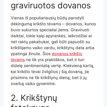
graviruotos dovanos
Vienas iš populiariausių būdų parodyti
dėkingumą krikšto tėvams – dovanos, kurios
buvo sukurtos specialiai jiems. Graviruoti
daiktai, tokie kaip apyrankės, laikrodžiai ar
net raktų pakabukai, gali būti papuošti su
krikštijamo vaiko vardu, krikštynų data arba
ypatinga žinute. Šios
dovanos krikšto
tėvams
ne tik yra praktiškos, bet ir turi
didelę sentimentalią vertę. Kiekvieną kartą,
kai krikšto tėvai žvilgčios į šią dovaną, jie
prisimins ne tik krikštynų dieną, bet ir jų
svarbą vaiko gyvenime.
2. Krikštynų