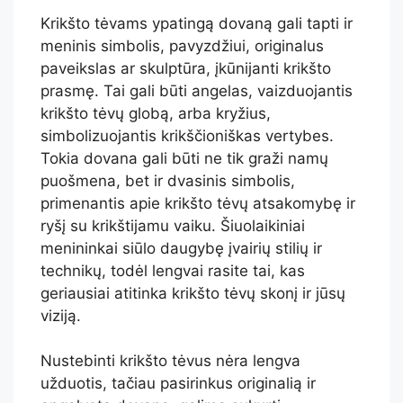
Krikšto tėvams ypatingą dovaną gali tapti ir
meninis simbolis, pavyzdžiui, originalus
paveikslas ar skulptūra, įkūnijanti krikšto
prasmę. Tai gali būti angelas, vaizduojantis
krikšto tėvų globą, arba kryžius,
simbolizuojantis krikščioniškas vertybes.
Tokia dovana gali būti ne tik graži namų
puošmena, bet ir dvasinis simbolis,
primenantis apie krikšto tėvų atsakomybę ir
ryšį su krikštijamu vaiku. Šiuolaikiniai
menininkai siūlo daugybę įvairių stilių ir
technikų, todėl lengvai rasite tai, kas
geriausiai atitinka krikšto tėvų skonį ir jūsų
viziją.
Nustebinti krikšto tėvus nėra lengva
užduotis, tačiau pasirinkus originalią ir