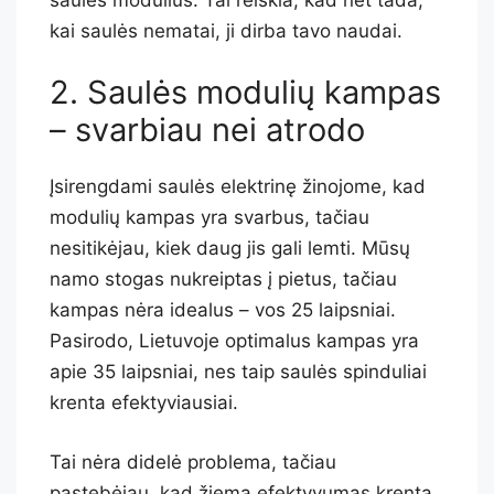
kai saulės nematai, ji dirba tavo naudai.
2. Saulės modulių kampas
– svarbiau nei atrodo
Įsirengdami saulės elektrinę žinojome, kad
modulių kampas yra svarbus, tačiau
nesitikėjau, kiek daug jis gali lemti. Mūsų
namo stogas nukreiptas į pietus, tačiau
kampas nėra idealus – vos 25 laipsniai.
Pasirodo, Lietuvoje optimalus kampas yra
apie 35 laipsniai, nes taip saulės spinduliai
krenta efektyviausiai.
Tai nėra didelė problema, tačiau
pastebėjau, kad žiemą efektyvumas krenta