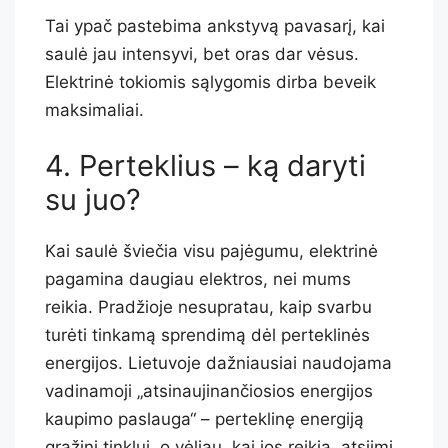
Tai ypač pastebima ankstyvą pavasarį, kai
saulė jau intensyvi, bet oras dar vėsus.
Elektrinė tokiomis sąlygomis dirba beveik
maksimaliai.
4. Perteklius – ką daryti
su juo?
Kai saulė šviečia visu pajėgumu, elektrinė
pagamina daugiau elektros, nei mums
reikia. Pradžioje nesupratau, kaip svarbu
turėti tinkamą sprendimą dėl perteklinės
energijos. Lietuvoje dažniausiai naudojama
vadinamoji „atsinaujinančiosios energijos
kaupimo paslauga“ – perteklinę energiją
grąžini tinklui, o vėliau, kai jos reikia, atsiimi