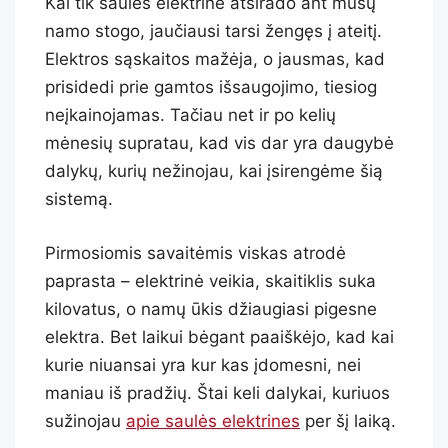
Kai tik saulės elektrinė atsirado ant mūsų
namo stogo, jaučiausi tarsi žengęs į ateitį.
Elektros sąskaitos mažėja, o jausmas, kad
prisidedi prie gamtos išsaugojimo, tiesiog
neįkainojamas. Tačiau net ir po kelių
mėnesių supratau, kad vis dar yra daugybė
dalykų, kurių nežinojau, kai įsirengėme šią
sistemą.
Pirmosiomis savaitėmis viskas atrodė
paprasta – elektrinė veikia, skaitiklis suka
kilovatus, o namų ūkis džiaugiasi pigesne
elektra. Bet laikui bėgant paaiškėjo, kad kai
kurie niuansai yra kur kas įdomesni, nei
maniau iš pradžių. Štai keli dalykai, kuriuos
sužinojau
apie saulės elektrines
per šį laiką.