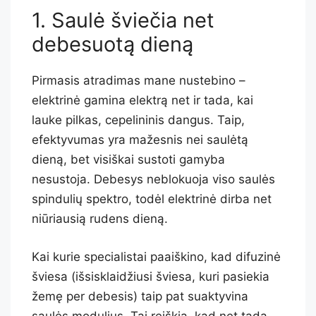
1. Saulė šviečia net
debesuotą dieną
Pirmasis atradimas mane nustebino –
elektrinė gamina elektrą net ir tada, kai
lauke pilkas, cepelininis dangus. Taip,
efektyvumas yra mažesnis nei saulėtą
dieną, bet visiškai sustoti gamyba
nesustoja. Debesys neblokuoja viso saulės
spindulių spektro, todėl elektrinė dirba net
niūriausią rudens dieną.
Kai kurie specialistai paaiškino, kad difuzinė
šviesa (išsisklaidžiusi šviesa, kuri pasiekia
žemę per debesis) taip pat suaktyvina
saulės modulius. Tai reiškia, kad net tada,