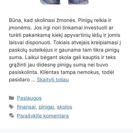
Būna, kad skolinasi žmonės. Pinigų reikia ir
įmonėms. Jos irgi nori tinkamai investuoti ar
turėti pakankamą kiekį apyvartinių lėšų ir jomis
laisvai disponuoti. Tokiais atvejais kreipiamasi į
paskolų suteikėjus ir gaunama tam tikra pinigų
suma. Laikui bėgant skola gali kauptis ir teks
grąžinti jau didesnę pinigų sumą nei buvo
pasiskolinta. Klientas tampa nemokus, todėl
pasidaro …
Skaityti toliau
Kategorijos
Paslaugos
Žymos
finansai
,
pinigai
,
skolos
Parašykite komentarą