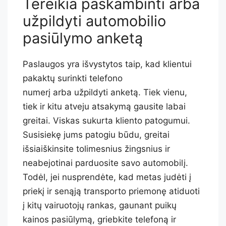
Tereikia paskambinti arba
užpildyti automobilio
pasiūlymo anketą
Paslaugos yra išvystytos taip, kad klientui
pakaktų surinkti telefono
numerį arba užpildyti anketą. Tiek vienu,
tiek ir kitu atveju atsakymą gausite labai
greitai. Viskas sukurta kliento patogumui.
Susisiekę jums patogiu būdu, greitai
išsiaiškinsite tolimesnius žingsnius ir
neabejotinai parduosite savo automobilį.
Todėl, jei nusprendėte, kad metas judėti į
priekį ir senąją transporto priemonę atiduoti
į kitų vairuotojų rankas, gaunant puikų
kainos pasiūlymą, griebkite telefoną ir