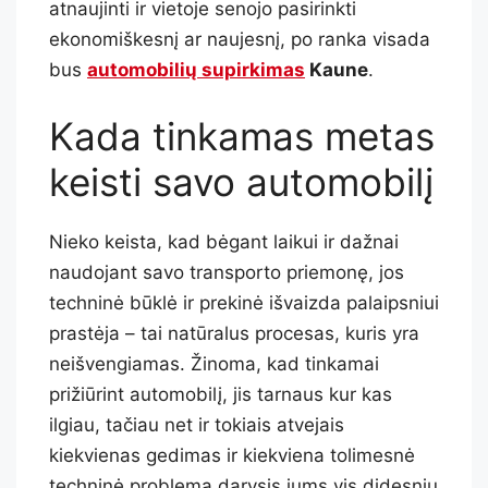
atnaujinti ir vietoje senojo pasirinkti
ekonomiškesnį ar naujesnį, po ranka visada
bus
automobilių supirkimas
Kaune
.
Kada tinkamas metas
keisti savo automobilį
Nieko keista, kad bėgant laikui ir dažnai
naudojant savo transporto priemonę, jos
techninė būklė ir prekinė išvaizda palaipsniui
prastėja – tai natūralus procesas, kuris yra
neišvengiamas. Žinoma, kad tinkamai
prižiūrint automobilį, jis tarnaus kur kas
ilgiau, tačiau net ir tokiais atvejais
kiekvienas gedimas ir kiekviena tolimesnė
techninė problema darysis jums vis didesniu