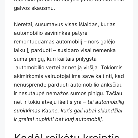
galvos skausmu.
Neretai, susumavus visas išlaidas, kurias
automobilio savininkas patyrė
remontuodamas automobilį – nors galėjo
laiku jį parduoti – susidaro visai nemenka
suma pinigų, kuri kartais prilygsta
automobilio vertei ar net ją viršija. Tokiomis
akimirkomis vairuotojai ima save kaltinti, kad
nenusprendė parduoti automobilio anksčiau
ir nesutaupė nemažos sumos pinigų. Tačiau
net ir tokiu atveju išeitis yra –
tai automobilių
supirkimas Kaune, kuris gali labai sklandžiai
ir greitai nupirkti bet kurį automobilį.
Kodėl reikėtų kreiptis