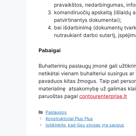
pravaikštos, nedarbingumas, inform
komandiruočių apskaitą (išlaidų 
patvirtinantys dokumentai);
bei išdarbinimą (dokumentų tvarky
nutraukiant darbo sutartį, įspėjima
Pabaigai
Buhalterinių paslaugų įmonė gali užtikrint
netikėtai vienam buhalteriui susirgus ar p
pavaduos kitas žmogus. Taip pat persona
materialinę atsakomybę už galimas klaid
paruoštas pagal
contourenterprise.lt
Paslaugos
Konstruktoriai Plus Plus
Įsitikinkite, kad jūsų stogas yra saugus