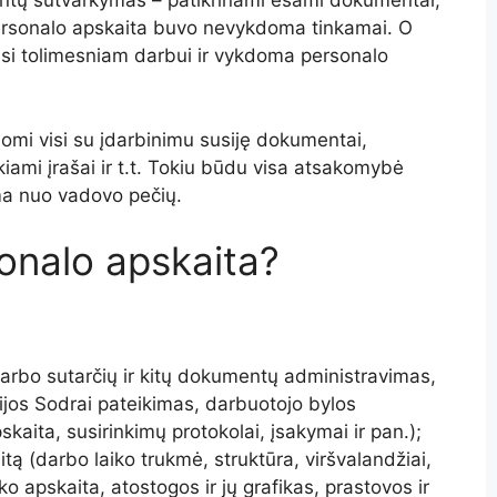
entų sutvarkymas – patikrinami esami dokumentai,
l personalo apskaita buvo nevykdoma tinkamai. O
asi tolimesniam darbui ir vykdoma personalo
omi visi su įdarbinimu susiję dokumentai,
iami įrašai ir t.t. Tokiu būdu visa atsakomybė
ma nuo vadovo pečių.
onalo apskaita?
arbo sutarčių ir kitų dokumentų administravimas,
ijos Sodrai pateikimas, darbuotojo bylos
ita, susirinkimų protokolai, įsakymai ir pan.);
itą (darbo laiko trukmė, struktūra, viršvalandžiai,
o apskaita, atostogos ir jų grafikas, prastovos ir