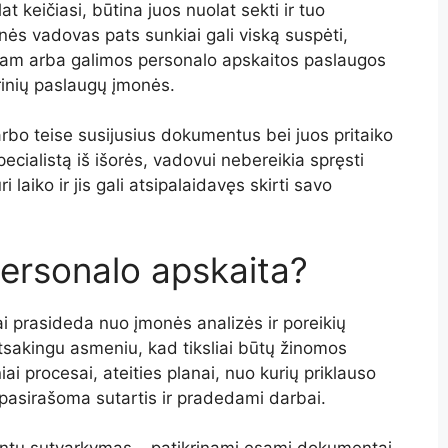
at keičiasi, būtina juos nuolat sekti ir tuo
s vadovas pats sunkiai gali viską suspėti,
s tam arba galimos personalo apskaitos paslaugos
rinių paslaugų įmonės.
arbo teise susijusius dokumentus bei juos pritaiko
cialistą iš išorės, vadovui nebereikia spręsti
 laiko ir jis gali atsipalaidavęs skirti savo
ersonalo apskaita?
i prasideda nuo įmonės analizės ir poreikių
tsakingu asmeniu, kad tiksliai būtų žinomos
ai procesai, ateities planai, nuo kurių priklauso
pasirašoma sutartis ir pradedami darbai.