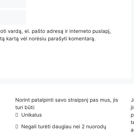
ti vardą, el. pašto adresą ir interneto puslapį,
kitą kartą vėl norėsiu parašyti komentarą.
Norint patalpinti savo straipsnį pas mus, jis
J
turi būti:
j
Unikalus
p
t
Negali turėti daugiau nei 2 nuorodų
a