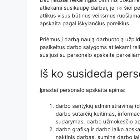
Dažniausiai reikalingas pirminis dokum
atliekami susikaupę darbai, jei iki šio
atlikus visus būtinus veiksmus ruošiam
apskaita pagal iškylančius poreikius.
Priėmus į darbą naują darbuotoją užpild
pasikeitus darbo sąlygoms atliekami reik
susijusi su personalo apskaita perkelia
Iš ko susideda pers
Įprastai personalo apskaita apima:
darbo santykių administravimą (d
darbo sutarčių keitimas, informac
sudarymas, darbo užmokesčio apska
darbo grafiką ir darbo laiko apska
naktinis darbas, suminė darbo laik