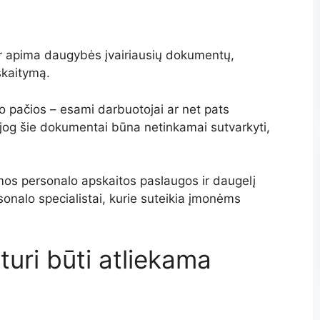
s ir apima daugybės įvairiausių dokumentų,
skaitymą.
pačios – esami darbuotojai ar net pats
jog šie dokumentai būna netinkamai sutvarkyti,
os personalo apskaitos paslaugos ir daugelį
sonalo specialistai, kurie suteikia įmonėms
turi būti atliekama