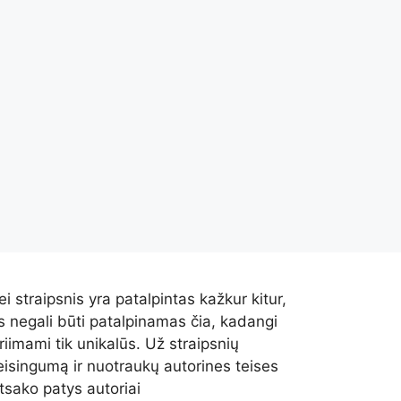
ei straipsnis yra patalpintas kažkur kitur,
is negali būti patalpinamas čia, kadangi
riimami tik unikalūs. Už straipsnių
eisingumą ir nuotraukų autorines teises
tsako patys autoriai