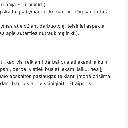
acija Sodrai ir kt.);
apskaita, įsakymai bei komandiruočių sąnaudas
mas atleidžiant darbuotoją, teisiniai aspektai
s apie sutarties nutraukimą ir kt.).
i, kad visi reikiami darbai bus atliekami laiku ir
an., darbai vistiek bus atliekami laiku, nes jį
lo apskaitos paslaugas teikianti įmonė prisiima
as (baudos ar delspinigiai). Straipsnis