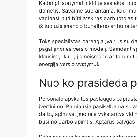
Kadangi įstatymai ir kiti teisės aktai nuol
domėtis. Savaime suprantama, kad įmonė
vadinasi, turi būti atskiras darbuotoja
iš tuo užsiimančio buhalterio ar buhalte
Toks specialistas parengia įvairius su d
pagal įmonės verslo modelį. Samdant spe
klausimų, kurių jis neišmano ar tam neturi
energiją verslo vystymui.
Nuo ko prasideda p
Personalo apskaitos paslaugos paprasta
įvertinimo. Pirmiausia pasikalbama su a
darbų apimtys, įmonėje vykstantys vidini
būsimo darbo apimtis. Aptarus sąlygas 