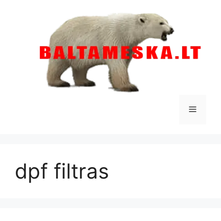
Pereiti
prie
turinio
Meniu
dpf filtras