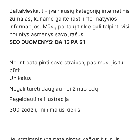
BaltaMeska.lt - įvairiausių kategorijų internetinis
žurnalas, kuriame galite rasti informatyvios
informacijos. Mūsų portalų tinkle gali talpinti visi
norintys asmenys savo įrašus.
SEO DUOMENYS: DA 15 PA 21
Norint patalpinti savo straipsnį pas mus, jis turi
būti:
Unikalus
Negali turėti daugiau nei 2 nuorodų
Pageidautina iliustracija
300 žodžių minimalus kiekis
Jei straipsnis yra patalpintas kažkur kitur, jis