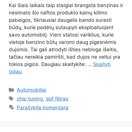
Kai šiais laikais taip staigiai brangsta benzinas ir
nesimato šio naftos produkto kainų kilimo
pabaigos, tikriausiai daugelis bando surasti
būdų, kurie padėtų sutaupyti eksploatuojant
savo automobilį. Vieni statosi variklius, kurie
vietoje benzino būtų varomi daug pigesnėmis
dujomis. Tai gali atrodyti išties nebloga išeitis,
tačiau nereikia pamiršti, kad dujos ne veltui yra
tokios pigios. Daugiau skaitykite: …
Skaityti
toliau
Kategorijos
Automobiliai
Žymos
chip tuning
,
dpf filtras
Parašykite komentarą