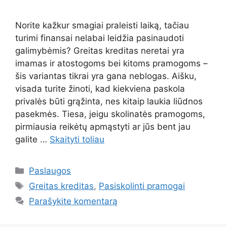
Norite kažkur smagiai praleisti laiką, tačiau
turimi finansai nelabai leidžia pasinaudoti
galimybėmis? Greitas kreditas neretai yra
imamas ir atostogoms bei kitoms pramogoms –
šis variantas tikrai yra gana neblogas. Aišku,
visada turite žinoti, kad kiekviena paskola
privalės būti grąžinta, nes kitaip laukia liūdnos
pasekmės. Tiesa, jeigu skolinatės pramogoms,
pirmiausia reikėtų apmąstyti ar jūs bent jau
galite …
Skaityti toliau
Kategorijos
Paslaugos
Žymos
Greitas kreditas
,
Pasiskolinti pramogai
Parašykite komentarą