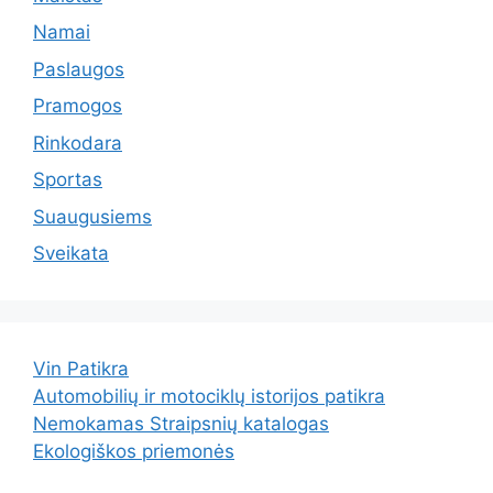
Namai
Paslaugos
Pramogos
Rinkodara
Sportas
Suaugusiems
Sveikata
Vin Patikra
Automobilių ir motociklų istorijos patikra
Nemokamas Straipsnių katalogas
Ekologiškos priemonės