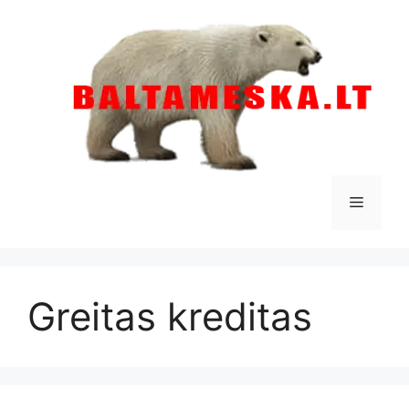
Pereiti
prie
turinio
Meniu
Greitas kreditas