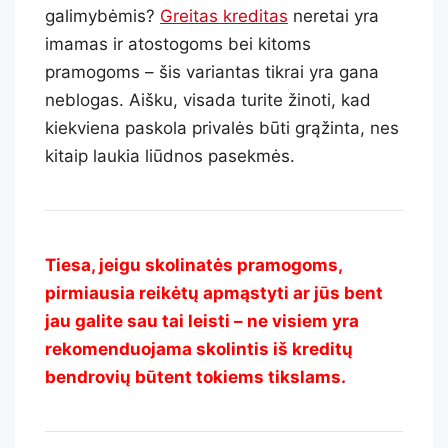
galimybėmis?
Greitas kreditas
neretai yra
imamas ir atostogoms bei kitoms
pramogoms – šis variantas tikrai yra gana
neblogas. Aišku, visada turite žinoti, kad
kiekviena paskola privalės būti grąžinta, nes
kitaip laukia liūdnos pasekmės.
Tiesa, jeigu skolinatės pramogoms,
pirmiausia reikėtų apmąstyti ar jūs bent
jau galite sau tai leisti – ne visiem yra
rekomenduojama skolintis iš kreditų
bendrovių būtent tokiems tikslams.