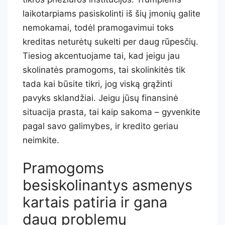
laikotarpiams pasiskolinti iš šių įmonių galite
nemokamai, todėl pramogavimui toks
kreditas neturėtų sukelti per daug rūpesčių.
Tiesiog akcentuojame tai, kad jeigu jau
skolinatės pramogoms, tai skolinkitės tik
tada kai būsite tikri, jog viską grąžinti
pavyks sklandžiai. Jeigu jūsų finansinė
situacija prasta, tai kaip sakoma – gyvenkite
pagal savo galimybes, ir kredito geriau
neimkite.
Pramogoms
besiskolinantys asmenys
kartais patiria ir gana
daug problemų