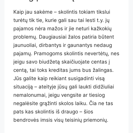
Kaip jau sakėme – skolintis tokiam tikslui
turėtų tik tie, kurie gali sau tai lesti t.y. jų
pajamos nėra mažos ir jie neturi kažkokių
problemų. Daugiausiai žalos patiria būtent
jaunuoliai, dirbantys ir gaunantys nedaug
pajamų. Pramogoms skolintis nevertėtų, nes
jeigu savo biudžetą skaičiuojate centas į
centą, tai toks kreditas jums bus žalingas.
Jūs galite kaip reikiant susigadinti visą
situaciją – ateityje jūsų gali laukti didžiuliai
nemalonumai, jeigu vengsite ar tiesiog
negalėsite grąžinti skolos laiku. Čia ne tas
pats kas skolintis iš draugo – šios
bendrovės imsis visų teisinių priemonių.