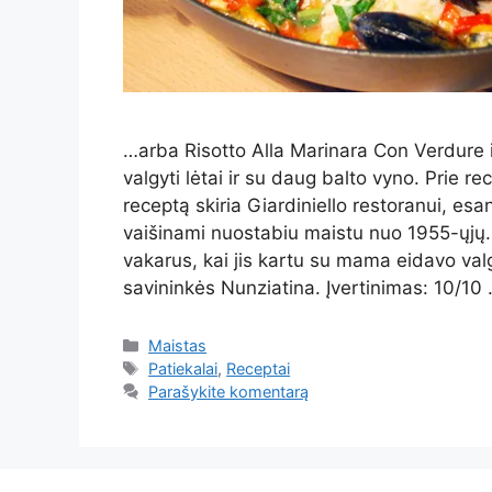
…arba Risotto Alla Marinara Con Verdure
valgyti lėtai ir su daug balto vyno. Prie 
receptą skiria Giardiniello restoranui, es
vaišinami nuostabiu maistu nuo 1955-ųjų. 
vakarus, kai jis kartu su mama eidavo val
savininkės Nunziatina. Įvertinimas: 10/10
Kategorijos
Maistas
Žymos
Patiekalai
,
Receptai
Parašykite komentarą