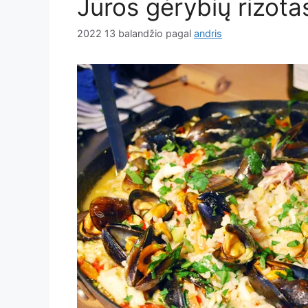
Jūros gėrybių rizota
2022 13 balandžio
pagal
andris