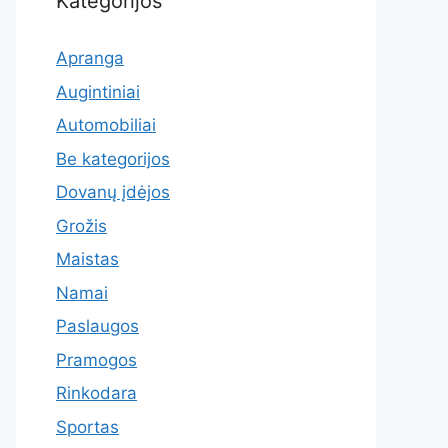
Kategorijos
Apranga
Augintiniai
Automobiliai
Be kategorijos
Dovanų įdėjos
Grožis
Maistas
Namai
Paslaugos
Pramogos
Rinkodara
Sportas