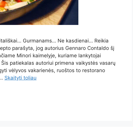
 itališkai… Gurmanams… Ne kasdienai… Reikia
recepto parašyta, jog autorius Gennaro Contaldo šį
ančiame Minori kaimelyje, kuriame lankytojai
Šis patiekalas autoriui primena vaikystės vasarų
gyti vėlyvos vakarienės, ruoštos to restorano
 …
Skaityti toliau