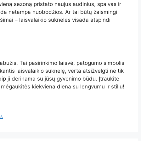
ieną sezoną pristato naujus audinius, spalvas ir
ekada netampa nuobodžios. Ar tai būtų žaismingi
šimai – laisvalaikio suknelės visada atspindi
rabužis. Tai pasirinkimo laisvė, patogumo simbolis
antis laisvalaikio suknelę, verta atsižvelgti ne tik
, kaip ji derinama su jūsų gyvenimo būdu. Įtraukite
r mėgaukitės kiekviena diena su lengvumu ir stiliu!
os