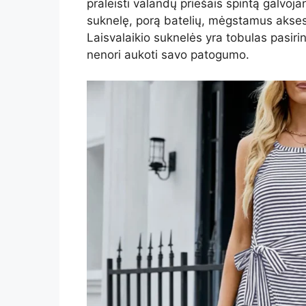
praleisti valandų priešais spintą galvoja
suknelę, porą batelių, mėgstamus aksesu
Laisvalaikio suknelės yra tobulas pasirin
nenori aukoti savo patogumo.