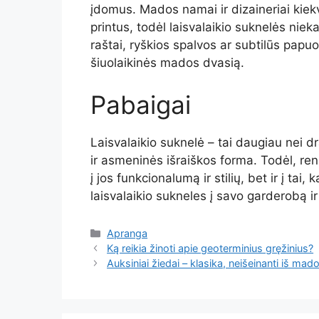
įdomus. Mados namai ir dizaineriai kiekv
printus, todėl laisvalaikio suknelės ni
raštai, ryškios spalvos ar subtilūs papuo
šiuolaikinės mados dvasią.
Pabaigai
Laisvalaikio suknelė – tai daugiau nei d
ir asmeninės išraiškos forma. Todėl, renk
į jos funkcionalumą ir stilių, bet ir į tai
laisvalaikio sukneles į savo garderobą i
Apranga
Ką reikia žinoti apie geoterminius gręžinius?
Auksiniai žiedai – klasika, neišeinanti iš mad