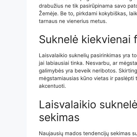
drabužius ne tik pasirūpinama savo pa
Žemėje. Be to, pirkdami kokybiškas, laiko
tarnaus ne vienerius metus.
Suknelė kiekvienai f
Laisvalaikio suknelių pasirinkimas yra to
jai labiausiai tinka. Nesvarbu, ar mėgst
galimybės yra beveik neribotos. Skirtingi
mėgstamiausias kūno vietas ir paslėpti
akcentuoti.
Laisvalaikio suknelė
sekimas
Naujausių mados tendencijų sekimas su l