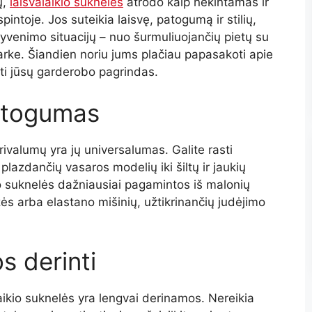
ų,
laisvalaikio suknelės
atrodo kaip nekintamas ir
intoje. Jos suteikia laisvę, patogumą ir stilių,
ių gyvenimo situacijų – nuo šurmuliuojančių pietų su
arke. Šiandien noriu jums plačiau papasakoti apie
ūti jūsų garderobo pagrindas.
patogumas
rivalumų yra jų universalumas. Galite rasti
plazdančių vasaros modelių iki šiltų ir jaukių
o suknelės dažniausiai pagamintos iš malonių
ės arba elastano mišinių, užtikrinančių judėjimo
os derinti
laikio suknelės yra lengvai derinamos. Nereikia