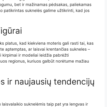
togumu, bet ir mažinamas pėdsakas, paliekamas
 patikrintas suknelės galime užtikrinti, kad jos
igūrai
ks platus, kad kiekviena moteris gali rasti tai, kas
ate aptemptas, ar laisvai krentančias sukneles –
 kirpimai ir modeliai leidžia pabrėžti
 tuos regionus, kuriuos galbūt norėtume mažiau
s ir naujausių tendencijų
aisvalaikio suknelėmis taip pat yra lengvas ir