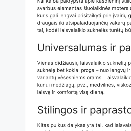
Kai kalba pakrypsta apie kasdieninį stili
svarbus elementas šiuolaikinės moters sp
kuris gali lengvai prisitaikyti prie įvair
draugais iki atsipalaiduojančių vakarų p
tai, kodėl laisvalaikio suknelės turėtų b
Universalumas ir 
Vienas didžiausių laisvalaikio suknelių p
suknelę bet kokiai proga – nuo lengvų ir 
variantų vėsesniems orams. Laisvalaiki
kūnui medžiagų, pvz., medvilnės, viskoz
laisvę ir komfortą visą dieną.
Stilingos ir paprast
Kitas puikus dalykas yra tai, kad laisva