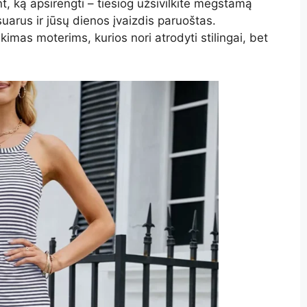
nt, ką apsirengti – tiesiog užsivilkite mėgstamą
arus ir jūsų dienos įvaizdis paruoštas.
kimas moterims, kurios nori atrodyti stilingai, bet