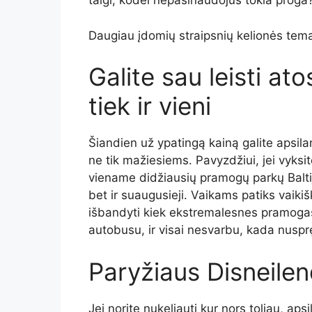
taigi, kodėl nepasinaudojus tokia proga
Daugiau įdomių straipsnių kelionės tema
Galite sau leisti ato
tiek ir vieni
Šiandien už ypatingą kainą galite apsi
ne tik mažiesiems. Pavyzdžiui, jei vyksite
viename didžiausių pramogų parkų Baltijo
bet ir suaugusieji. Vaikams patiks vaikišk
išbandyti kiek ekstremalesnes pramogas. 
autobusu, ir visai nesvarbu, kada nusprę
Paryžiaus Disneile
Jei norite nukeliauti kur nors toliau, a