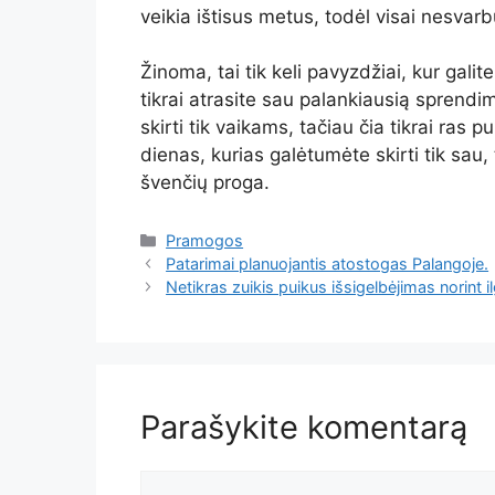
veikia ištisus metus, todėl visai nesvarb
Žinoma, tai tik keli pavyzdžiai, kur galite
tikrai atrasite sau palankiausią sprend
skirti tik vaikams, tačiau čia tikrai ras p
dienas, kurias galėtumėte skirti tik sau,
švenčių proga.
Pramogos
Patarimai planuojantis atostogas Palangoje.
Netikras zuikis puikus išsigelbėjimas norint i
Parašykite komentarą