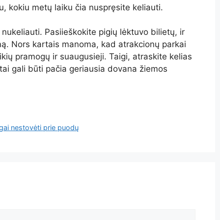
u, kokiu metų laiku čia nuspręsite keliauti.
 nukeliauti. Pasiieškokite pigių lėktuvo bilietų, ir
imą. Nors kartais manoma, kad atrakcionų parkai
uikių pramogų ir suaugusieji. Taigi, atraskite kelias
 tai gali būti pačia geriausia dovana žiemos
lgai nestovėti prie puodų