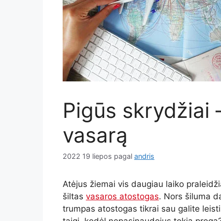
Pigūs skrydžiai 
vasarą
2022 19 liepos
pagal
andris
Atėjus žiemai vis daugiau laiko praleid
šiltas
vasaros atostogas
. Nors šiluma da
trumpas atostogas tikrai sau galite leisti,