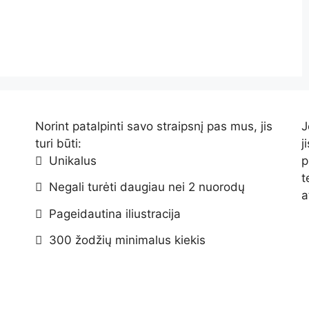
Norint patalpinti savo straipsnį pas mus, jis
J
turi būti:
j
Unikalus
p
t
Negali turėti daugiau nei 2 nuorodų
a
Pageidautina iliustracija
300 žodžių minimalus kiekis