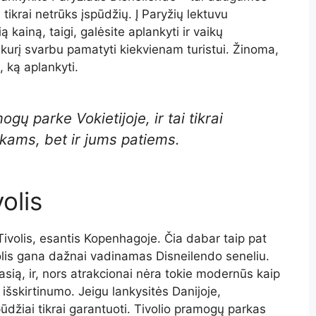
tikrai netrūks įspūdžių. Į Paryžių lektuvu
 kainą, taigi, galėsite aplankyti ir vaikų
ą, kurį svarbu pamatyti kiekvienam turistui. Žinoma,
e, ką aplankyti.
ogų parke Vokietijoje, ir tai tikrai
ikams, bet ir jums patiems.
olis
volis, esantis Kopenhagoje. Čia dabar taip pat
ivolis gana dažnai vadinamas Disneilendo seneliu.
asią, ir, nors atrakcionai nėra tokie modernūs kaip
 išskirtinumo. Jeigu lankysitės Danijoje,
pūdžiai tikrai garantuoti. Tivolio pramogų parkas