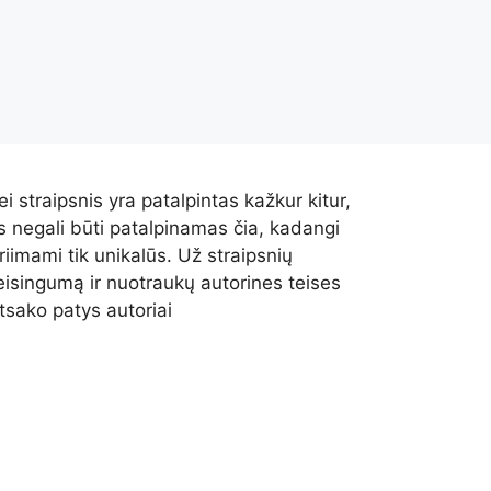
ei straipsnis yra patalpintas kažkur kitur,
is negali būti patalpinamas čia, kadangi
riimami tik unikalūs. Už straipsnių
eisingumą ir nuotraukų autorines teises
tsako patys autoriai