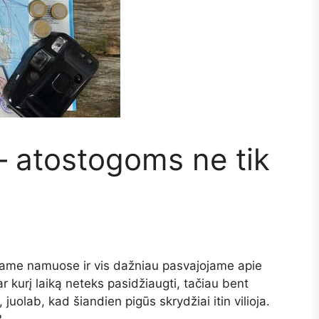
– atostogoms ne tik
žiame namuose ir vis dažniau pasvajojame apie
r kurį laiką neteks pasidžiaugti, tačiau bent
 juolab, kad šiandien pigūs skrydžiai itin vilioja.