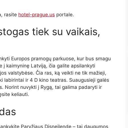
?
, rasite
hotel-prague.us
portale.
stogas tiek su vaikais,
lankyti Europos pramogų parkuose, kur bus smagu
 į kaimyninę Latviją, čia galite apsilankyti
s valstybėse. Čia ras, ką veikti ne tik mažieji,
i labirintai ir 4 D kino teatras. Suaugusieji galės
Norint nuvykti į Rygą, tai galima padaryti ir
site keliauti.
ndas
psilankykite Paryžiaus Disneilende – tai daugumos