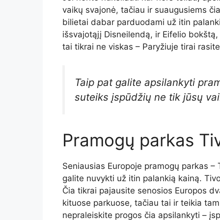
vaikų svajonė, tačiau ir suaugusiems čia 
bilietai dabar parduodami už itin palankią
išsvajotąjį Disneilendą, ir Eifelio bokšt
tai tikrai ne viskas – Paryžiuje tirai rasit
Taip pat galite apsilankyti pram
suteiks įspūdžių ne tik jūsų va
Pramogų parkas Tiv
Seniausias Europoje pramogų parkas – Ti
galite nuvykti už itin palankią kainą. T
Čia tikrai pajausite senosios Europos dv
kituose parkuose, tačiau tai ir teikia tam
nepraleiskite progos čia apsilankyti – įs